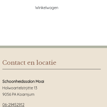
Winkelwagen
Contact en locatie
Schoonheidssalon Moai
Holwoartelstrjitte 13
9056 PA Koarnjum
06-29452912