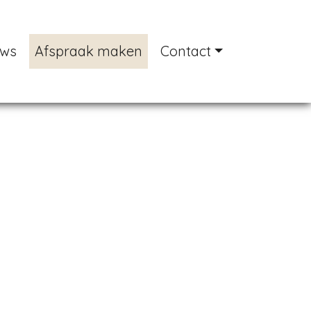
uws
Afspraak maken
Contact
Next