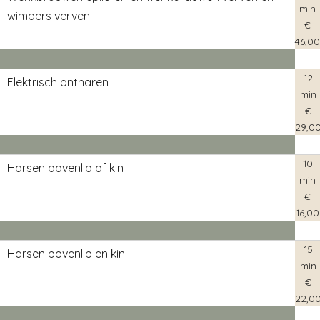
biocellulose masker en korte sessie lichttherapie)€195,00
min
wimpers verven
€
Om de huid goed te laten herstellen is het verplicht om de
46,00
eerste week na de behandeling de Epiderm+ post gel
(70gr) te gebruiken. Deze is voor €44,95 verkrijgbaar bij
12
Elektrisch ontharen
min
MOAI
€
29,0
10
Harsen bovenlip of kin
min
€
16,00
15
Harsen bovenlip en kin
min
€
22,0