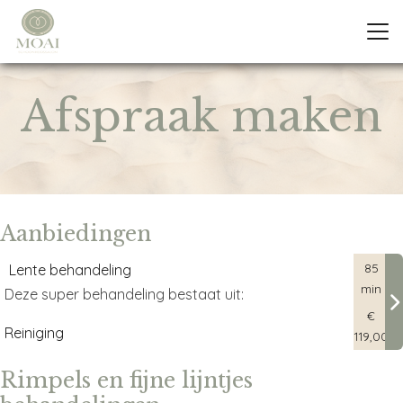
Afspraak maken
Aanbiedingen
85
Lente behandeling
min
Deze super behandeling bestaat uit:
€
Reiniging
119,00
Exfoliating
Deze super behandeling bestaat uit:
Rimpels en fijne lijntjes
Prepeel
Reiniging