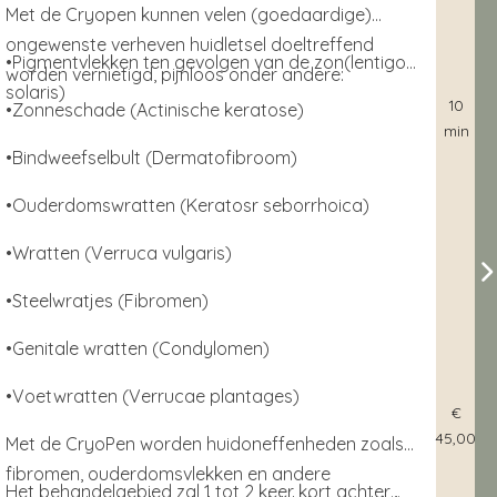
Met de Cryopen kunnen velen (goedaardige)
ongewenste verheven huidletsel doeltreffend
•Pigmentvlekken ten gevolgen van de zon(lentigo
worden vernietigd, pijnloos onder andere:
solaris)
10
•Zonneschade (Actinische keratose)
min
•Bindweefselbult (Dermatofibroom)
•Ouderdomswratten (Keratosr seborrhoica)
•Wratten (Verruca vulgaris)
•Steelwratjes (Fibromen)
•Genitale wratten (Condylomen)
•Voetwratten (Verrucae plantages)
€
45,00
Met de CryoPen worden huidoneffenheden zoals
fibromen, ouderdomsvlekken en andere
Het behandelgebied zal 1 tot 2 keer kort achter