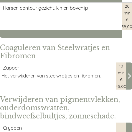
20
Harsen contour gezicht, kin en bovenlip
min
€
39,0
Coaguleren van Steelwratjes en
Fibromen
10
Zapper
min
Het verwijderen van steelwratjes en fibromen.
€
45,00
Het verwijderen van steelwratjes en fibromen.
Verwijderen van pigmentvlekken,
ouderdomswratten,
bindweefselbultjes, zonneschade.
Cryopen