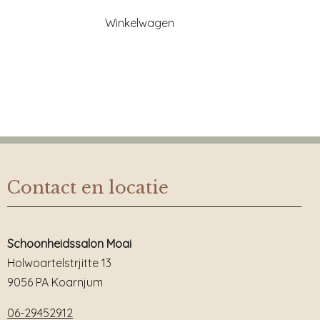
Winkelwagen
Contact en locatie
Schoonheidssalon Moai
Holwoartelstrjitte 13
9056 PA Koarnjum
06-29452912