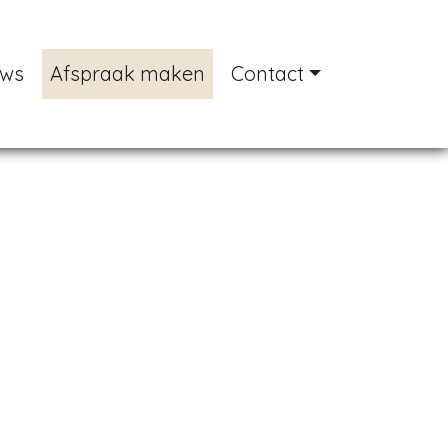
uws
Afspraak maken
Contact
Next