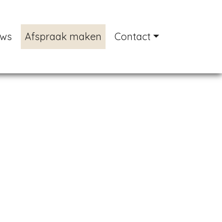
uws
Afspraak maken
Contact
Next