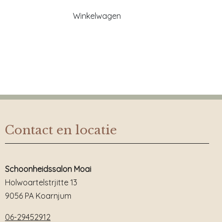
Winkelwagen
Contact en locatie
Schoonheidssalon Moai
Holwoartelstrjitte 13
9056 PA Koarnjum
06-29452912